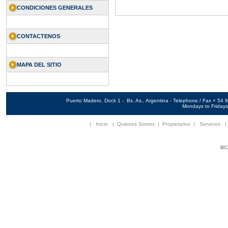
CONDICIONES GENERALES
CONTACTENOS
MAPA DEL SITIO
Puerto Madero, Dock 1 - Bs. As., Argentina - Telephone / Fax + 5
Mondays to Fridays 
|
Inicio
|
Quienes Somos
|
Propietarios
|
Servicios
BCN