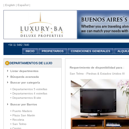
|
English
|
Español
|
+54 11 5482 7440
INICIO
PROPIETARIOS
CONDICIONES GENERALES
ALQUIL
DEPARTAMENTOS DE LUJO
Requerimiento de disponibilidad para :
Listar departmentos
San Telmo - Piedras & Estados Unidos III
Búsqueda avanzada
Buscar por categoría
• Departamentos 5 estrellas
• Departamentos 4 estrellas
• Departamentos B-site
Buscar por Barrios
• Puerto Madero
• Plaza San Martin
• Recoleta
• San Telmo
• Centro