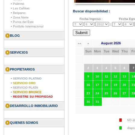
• Palermo
• Las Cañitas
Buscar disponibilidad :
• Belgrano
• Zona Norte
Fecha Ingreso :
Fecha Egre
• Punta del Este
|
• Portfolio Internacional
BLOG
August 2026
««
«
Sun
Mon
Tue
Wed
Thu
Fr
SERVICIOS
2
3
4
5
6
7
PROPIETARIOS
9
10
11
12
13
1
•
SERVICIO PLATINO
•
SERVICIO ORO
16
17
18
19
20
2
•
SERVICIO PLATA
•
SERVICIO BRONCE
23
24
25
26
27
2
•
REGISTRE SU PROPIEDAD
30
31
DESARROLLO INMOBILIARIO
NO di
QUIENES SOMOS
dispo