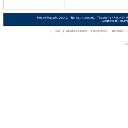
Puerto Madero, Dock 1 - Bs. As., Argentina - Telephone / Fax + 5
Mondays to Fridays 
|
Inicio
|
Quienes Somos
|
Propietarios
|
Servicios
B