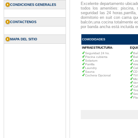
Excelente departamento ubicado 
CONDICIONES GENERALES
todos los amenities: piscina, s
seguridad las 24 horas,parrill
dormitorio en suit con cama que
balcón,una cocina totalmente eq
CONTACTENOS
por banda ancha está incluida en
MAPA DEL SITIO
COMODIDADES
INFRAESTRUCTURA:
EQUI
Seguridad 24 hs.
Bañ
Piscina cubierta
Bal
Solarium
La
Parrilla
Air
Laundry
Cal
Sauna
CD 
Cochera Opcional
TV
Mic
Ven
Caf
Tos
Sec
Pl