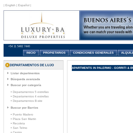
|
English
|
Español
|
+54 11 5482 7440
INICIO
PROPIETARIOS
CONDICIONES GENERALES
ALQUIL
DEPARTAMENTOS DE LUJO
APARTMENTS IN PALERMO - GORRITI & 
Listar departmentos
Búsqueda avanzada
Buscar por categoría
• Departamentos 5 estrellas
• Departamentos 4 estrellas
• Departamentos B-site
Buscar por Barrios
• Puerto Madero
• Plaza San Martin
• Recoleta
• San Telmo
• Centro