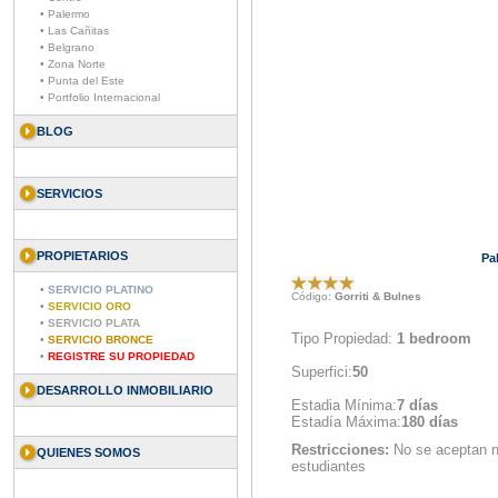
• Palermo
• Las Cañitas
• Belgrano
• Zona Norte
• Punta del Este
• Portfolio Internacional
BLOG
SERVICIOS
PROPIETARIOS
Pa
•
SERVICIO PLATINO
Código:
Gorriti & Bulnes
•
SERVICIO ORO
•
SERVICIO PLATA
Tipo Propiedad:
1 bedroom
•
SERVICIO BRONCE
•
REGISTRE SU PROPIEDAD
Superfici:
50
DESARROLLO INMOBILIARIO
Estadia Mínima:
7 días
Estadía Máxima:
180 días
Restricciones:
No se aceptan n
QUIENES SOMOS
estudiantes